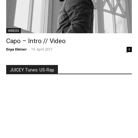
VIDEOS
Capo – Intro // Video
Enya Elstner
-
19. April 2017
0
JUICEY Tunes: US-Rap