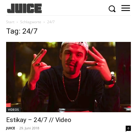
Start
Schlagworte
24/7
Tag: 24/7
VIDEOS
Estikay – 24/7 // Video
JUICE
-
29. Juni 2018
0