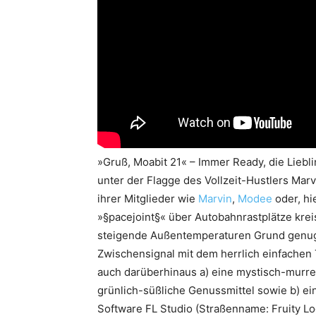
»Gruß, Moabit 21« – Immer Ready, die Liebli
unter der Flagge des Vollzeit-Hustlers Mar
ihrer Mitglieder wie
Marvin
,
Modee
oder, hi
»§pacejoint§« über Autobahnrastplätze kre
steigende Außentemperaturen Grund genug, 
Zwischensignal mit dem herrlich einfachen T
auch darüberhinaus a) eine mystisch-mur
grünlich-süßliche Genussmittel sowie b) ei
Software FL Studio (Straßenname: Fruity Lo