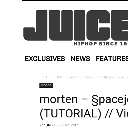
EXCLUSIVES
NEWS
FEATURE
Start
VIDEOS
morten – §pacejoint§.flp (in emin) (
VIDEOS
morten – §pacejo
(TUTORIAL) // V
Von
JUICE
-
26. Mai 2017