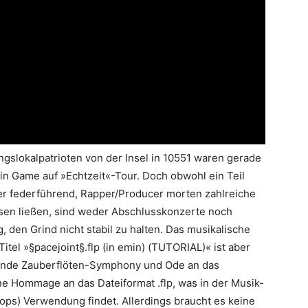
ngslokalpatrioten von der Insel in 10551 waren gerade
vin Game auf »Echtzeit«-Tour. Doch obwohl ein Teil
er federführend, Rapper/Producer morten zahlreiche
isen ließen, sind weder Abschlusskonzerte noch
den Grind nicht stabil zu halten. Das musikalische
itel »§pacejoint§.flp (in emin) (TUTORIAL)« ist aber
rende Zauberflöten-Symphony und Ode an das
ne Hommage an das Dateiformat .flp, was in der Musik-
ops) Verwendung findet. Allerdings braucht es keine