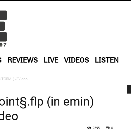
S
REVIEWS
LIVE
VIDEOS
LISTEN
TUTORIAL) // Video
int§.flp (in emin)
ideo
2395
0