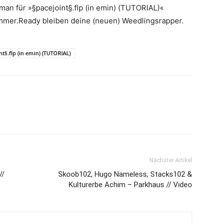
an für »§pacejoint§.flp (in emin) (TUTORIAL)«
Immer.Ready bleiben deine (neuen) Weedlingsrapper.
nt§.flp (in emin) (TUTORIAL)
Nächster Artikel
//
Skoob102, Hugo Nameless, Stacks102 &
Kulturerbe Achim – Parkhaus // Video