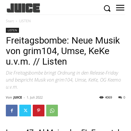
Start
LISTEN
LISTEN
Freitagsbombe: Neue Musik
von grim104, Umse, KeKe
u.v.m. // Listen
Die Freitagsbombe bringt Ordnung in den Release-Friday
und bespricht Musik von grim104, Umse, KeKe, OG Keemo
u.v.m.
Von
JUICE
-
1. Juli 2022
4069
0