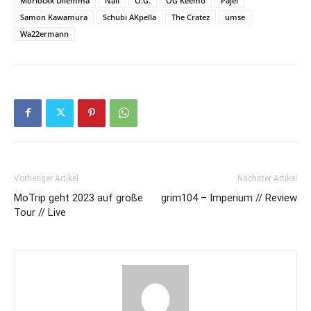
Morlockk Dilemma
Nali
O.G.
OG Keemo
Pajel
Samon Kawamura
Schubi AKpella
The Cratez
umse
Wa22ermann
Vorheriger Artikel
Nächster Artikel
MoTrip geht 2023 auf große
grim104 – Imperium // Review
Tour // Live