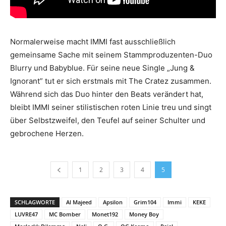
Normalerweise macht IMMI fast ausschließlich
gemeinsame Sache mit seinem Stammproduzenten-Duo
Blurry und Babyblue. Für seine neue Single „Jung &
Ignorant” tut er sich erstmals mit The Cratez zusammen.
Während sich das Duo hinter den Beats verändert hat,
bleibt IMMI seiner stilistischen roten Linie treu und singt
über Selbstzweifel, den Teufel auf seiner Schulter und
gebrochene Herzen.
1
2
3
4
5
SCHLAGWORTE
Al Majeed
Apsilon
Grim104
Immi
KEKE
LUVRE47
MC Bomber
Monet192
Money Boy