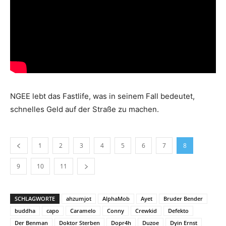
NGEE lebt das Fastlife, was in seinem Fall bedeutet,
schnelles Geld auf der Straße zu machen.
1
2
3
4
5
6
7
8
9
10
11
SCHLAGWORTE
ahzumjot
AlphaMob
Ayet
Bruder Bender
buddha
capo
Caramelo
Conny
Crewkid
Defekto
Der Benman
Doktor Sterben
Dopr4h
Duzoe
Dyin Ernst