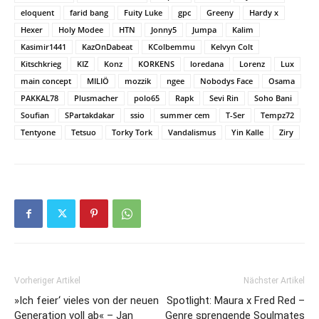
eloquent
farid bang
Fuity Luke
gpc
Greeny
Hardy x
Hexer
Holy Modee
HTN
Jonny5
Jumpa
Kalim
Kasimir1441
KazOnDabeat
KColbemmu
Kelvyn Colt
Kitschkrieg
KIZ
Konz
KORKENS
loredana
Lorenz
Lux
main concept
MILIÖ
mozzik
ngee
Nobodys Face
Osama
PAKKAL78
Plusmacher
polo65
Rapk
Sevi Rin
Soho Bani
Soufian
SPartakdakar
ssio
summer cem
T-Ser
Tempz72
Tentyone
Tetsuo
Torky Tork
Vandalismus
Yin Kalle
Ziry
Vorheriger Artikel
Nächster Artikel
»Ich feier‘ vieles von der neuen
Spotlight: Maura x Fred Red –
Generation voll ab« – Jan
Genre sprengende Soulmates