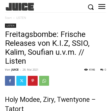
Start
LISTEN
LISTEN
Freitagsbombe: Frische
Releases von K.I.Z, SSIO,
Kalim, Soufian u.v.m. //
Listen
Von
JUICE
-
28. Mai 2021
4146
0
Holy Modee, Ziry, Twentyone –
Tatort